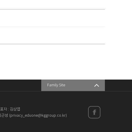
Family Site
학점은행
온라인
아이티뱅크 평생교육원
표자 : 김상엽
 (privacy_eduone@kggroup.co.kr)